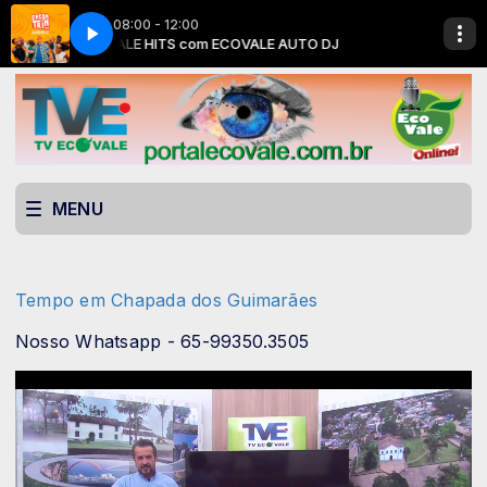
08:00 - 12:00
m de Noite
O DJ
ECOVALE HITS com ECOVALE AUTO DJ
Di Propósito - Anestesia _ Na Nossa Sala _ Fica à Vontade _ Am
MENU
Tempo em Chapada dos Guimarães
Nosso Whatsapp - 65-99350.3505