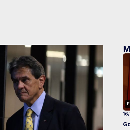
M
E
16
Go