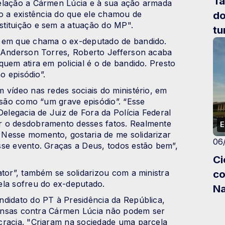
Ta
elação a Cármen Lúcia e à sua ação armada
do
do a existência do que ele chamou de
tituição e sem a atuação do MP".
tu
o em que chama o ex-deputado de bandido.
, Anderson Torres, Roberto Jefferson acaba
uem atira em policial é o de bandido. Presto
o episódio”.
 vídeo nas redes sociais do ministério, em
risão como “um grave episódio”. “Esse
Delegacia de Juiz de Fora da Polícia Federal
r o desdobramento desses fatos. Realmente
E
Nesse momento, gostaria de me solidarizar
06
sse evento. Graças a Deus, todos estão bem”,
Ci
co
ator”, também se solidarizou com a ministra
ela sofreu do ex-deputado.
Na
ndidato do PT à Presidência da República,
el
ofensas contra Cármen Lúcia não podem ser
cracia. "Criaram na sociedade uma parcela