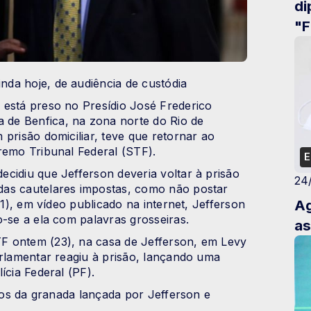
di
"F
po
ao
inda hoje, de audiência de custódia
 está preso no Presídio José Frederico
de Benfica, na zona norte do Rio de
prisão domiciliar, teve que retornar ao
remo Tribunal Federal (STF).
E
cidiu que Jefferson deveria voltar à prisão
24
das cautelares impostas, como não postar
Ag
21), em vídeo publicado na internet, Jefferson
o-se a ela com palavras grosseiras.
as
F ontem (23), na casa de Jefferson, em Levy
arlamentar reagiu à prisão, lançando uma
ícia Federal (PF).
aços da granada lançada por Jefferson e