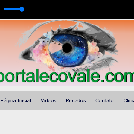
 Pipe - The Freshmen
B GOURMET com ECOVALE AUTO DJ
Página Inicial
Vídeos
Recados
Contato
Clim