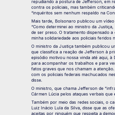
repudiando a postura de Jefferson, em r
contra os policiais, mas também critican
“inquéritos sem nenhum respaldo na Cons
Mais tarde, Bolsonaro publicou um víde
“Como determinei ao ministro da Justiça
de ser preso. O tratamento dispensado a q
minha solidariedade aos policiais feridos n
O ministro da Justiça também publicou um
que classifica a reação de Jefferson à p
episódio motivou nossa vinda até aqui, à 
para acompanhar os trabalhos e para ve
fatos graves que nos chamam a atenção. 
com os policiais federais machucados ne
disse.
O ministro, que chama Jefferson de “infr
Cármen Lúcia pelos ataques verbais que 
Também por meio das redes sociais, o ca
Luiz Inácio Lula da Silva, disse que as 
aceitas por ninguém que respeita a demo