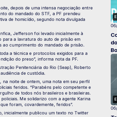
oite, depois de uma intensa negociação entre
ento do mandado do STF, a PF prendeu
E
tiva de homicídio, segundo nota divulgada
06
fica, Jefferson foi levado inicialmente à
Co
 para a lavratura do auto de prisão em
do
tes ao cumprimento do mandado de prisão.
Bo
toda a técnica e protocolos exigidos para a
ndição do preso”, informa nota da PF.
tração Penitenciária do Rio (Seap), Roberto
 audiência de custódia.
, na noite de ontem, uma nota em seu perfil
liciais feridos. “Parabéns pelo competente e
rgulho de todos nós brasileiros e brasileiras.
policiais. Me solidarizo com a agente Karina
E
a que foram, covardemente, feridos”.
06
, inicialmente publicou um texto no Twitter