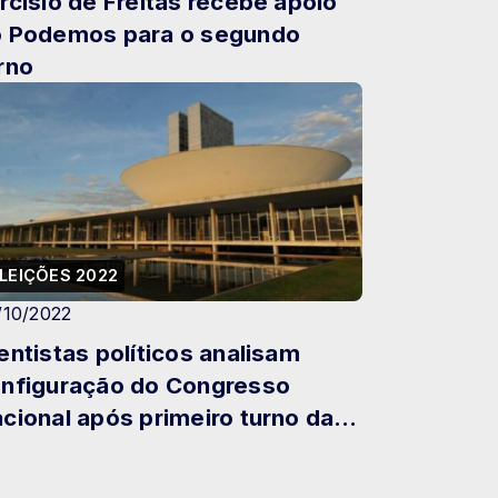
rcísio de Freitas recebe apoio
 Podemos para o segundo
rno
LEIÇÕES 2022
/10/2022
entistas políticos analisam
nfiguração do Congresso
cional após primeiro turno das
eições