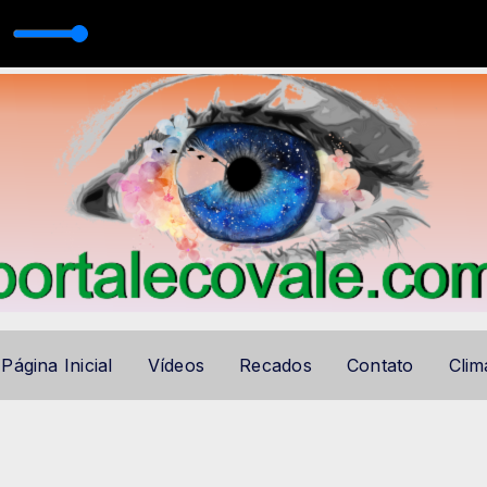
J
ho - Controle Remoto
ECOVALE HITS com ECOVALE AUTO DJ
Página Inicial
Vídeos
Recados
Contato
Clim