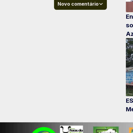
Novo comentário
En
so
Az
ES
Me