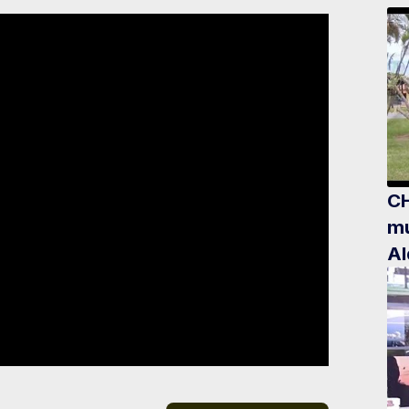
CH
mu
Al