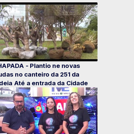
APADA - Plantio ne novas
das no canteiro da 251 da
deia Até a entrada da Cidade