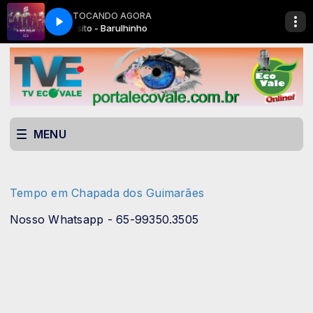
TOCANDO AGORA
O DJ
ECOVALE HITS com ECOVALE AUTO DJ
Di Propósito - Barulhinho
MENU
Tempo em Chapada dos Guimarães
Nosso Whatsapp - 65-99350.3505